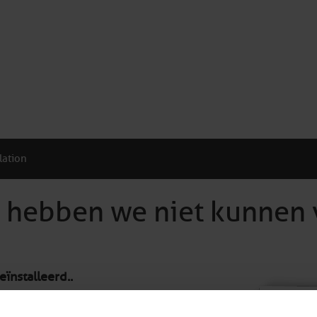
lation
, hebben we niet kunnen 
ïnstalleerd..