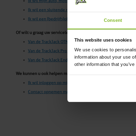
Ik wil mijn auto, motor of scooter volgen met een GPS Tr
Ik wil een sluitende rittenregistratie, met keurmerk van 
Ik wil een (bedrijfs)object volgen en kunnen traceren
Consent
Of wilt u graag uw servicelevel(s) verlengen:
This website uses cookies
Van de TrackJack OTM
We use cookies to personalis
Van de TrackJack Pro Fiscaal
information about your use of
Van de TrackJack Endurance
other information that you’ve
We kunnen u ook helpen met:
Ik wil inloggen op mijn persoonlijke TrackJack online port
Contact opnemen met TrackJack