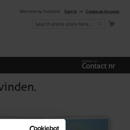
Welcome by TrackJack
Sign In
Create an Account
My Cart
Search
Search
Contact us
Contact nr
vinden.