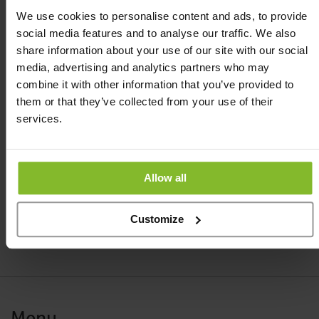
We use cookies to personalise content and ads, to provide
Ik wil een (bedrijfs)object volgen en kunnen traceren
social media features and to analyse our traffic. We also
share information about your use of our site with our social
Of wilt u graag uw servicelevel(s) verlengen:
media, advertising and analytics partners who may
Van de TrackJack OTM
combine it with other information that you’ve provided to
Van de TrackJack Pro Fiscaal
them or that they’ve collected from your use of their
Van de TrackJack Endurance
services.
We kunnen u ook helpen met:
Ik wil inloggen op mijn persoonlijke TrackJack online portal
Allow all
Contact opnemen met TrackJack
Customize
Menu